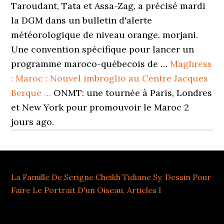
Taroudant, Tata et Assa-Zag, a précisé mardi
la DGM dans un bulletin d'alerte
météorologique de niveau orange. morjani.
Une convention spécifique pour lancer un
programme maroco-québecois de …
Maghress
: Maroc : Nouvel imbroglio au Centre Jacques
Berque …
ONMT: une tournée à Paris, Londres
et New York pour promouvoir le Maroc 2
jours ago.
La Famille De Serigne Cheikh Tidiane Sy
,
Dessin Pour
Faire Le Portrait D'un Oiseau
,
Articles I